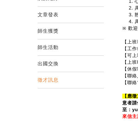
文章發表
※
歡迎
師生獲獎
【上班
師生活動
【工作
【可上
【上班
出國交換
【休假
【聯絡
徵才訊息
【聯絡
【應徵
意者請
yu
至：
來信主