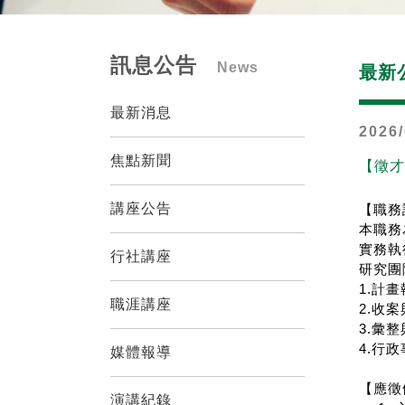
訊息公告
News
最新
最新消息
2026/
焦點新聞
【徵才
講座公告
【職務
本職務
實務執
行社講座
研究團
1.
計畫
職涯講座
2.
收案
3.
彙整
4.
行政
媒體報導
【應徵
演講紀錄