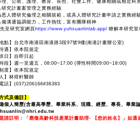
心理、公衛、護理、教育、長照、社會工作、健康相關或相近科
具研究計畫案管理之實務經驗
熟悉人體研究倫理之相關規範，或具人體研究計畫申請之實務經
具備溝通協調能力，工作熱忱，富有團隊精神
https://www.yuhsuanlinlab.app/
先至研究室網頁
瞭解本研究室
3
97
9
(
)
地點】台北市南港區南港路
段
號
樓
南港計畫辦公室
待遇】依本院規定
班日】自即日起
08:00~17:00 (
09:00~18:00)
時段】週一至週五，
彈性時間
制度】依本院規定
人】林煜軒醫師
(037)206166#36383
電話】
方式及備註】
(
備個人簡歷
含最高學歷、畢業科系、現職、經歷、專長、畢業
hsuanlin@nhri.edu.tw
-
題請註明：「應徵高齡科技產業計畫助理
【您的姓名】」如通