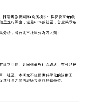
。陳端容教授團隊
(
劉濱槐學生與郭俊東老師
)
個里進行調查，涵蓋
63%
的社區，首度揭示各
集分析，將台北市社區分為四大類：
有建立互信、共同價值與社區網絡，有可能把
單一社區。本研究不僅提供科學化的診斷工
促進社區之間的經驗共享與群體學習。