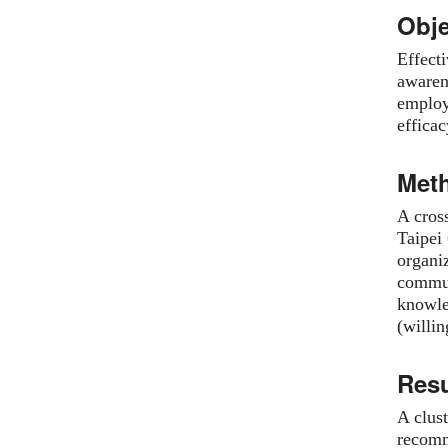
Obje
Effect
awaren
employ
efficac
Met
A cros
Taipei
organiz
commun
knowle
(willin
Resu
A clus
recomm