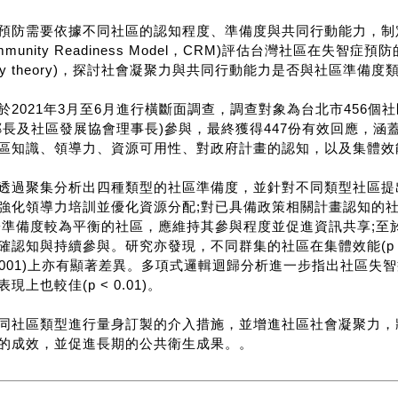
預防需要依據不同社區的認知程度、準備度與共同行動能力，制
mmunity Readiness Model，CRM)評估台灣社區在失智症預
icacy theory)，探討社會凝聚力與共同行動能力是否與社區準備
於2021年3月至6月進行橫斷面調查，調查對象為台北市456個社
鄰長及社區發展協會理事長)參與，最終獲得447份有效回應，涵蓋2
區知識、領導力、資源可用性、對政府計畫的認知，以及集體效能
透過聚集分析出四種類型的社區準備度，並針對不同類型社區提
強化領導力培訓並優化資源分配;對已具備政策相關計畫認知的
於準備度較為平衡的社區，應維持其參與程度並促進資訊共享;至
確認知與持續參與。研究亦發現，不同群集的社區在集體效能(p <
< 0.001)上亦有顯著差異。多項式邏輯迴歸分析進一步指出社
現上也較佳(p < 0.01)。
同社區類型進行量身訂製的介入措施，並增進社區社會凝聚力，
的成效，並促進長期的公共衛生成果。。