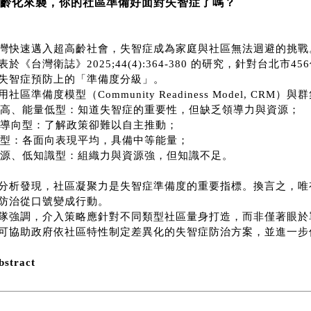
齡化來襲，你的社區準備好面對失智症了嗎？
灣快速邁入超高齡社會，失智症成為家庭與社區無法迴避的挑戰
表於《台灣衛誌》
2025;44(4):364-380
的研究，針對台北市
456
失智症預防上的「準備度分級」。
用社區準備度模型（
Community Readiness Model, CRM
）與群
高、能量低型：知道失智症的重要性，但缺乏領導力與資源；
導向型：了解政策卻難以自主推動；
型：各面向表現平均，具備中等能量；
源、低知識型：組織力與資源強，但知識不足。
分析發現，社區凝聚力是失智症準備度的重要指標。換言之，唯
防治從口號變成行動。
隊強調，介入策略應針對不同類型社區量身打造，而非僅著眼於
可協助政府依社區特性制定差異化的失智症防治方案，並進一步
stract