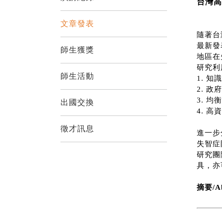
台灣高
文章發表
隨著台
最新發
師生獲獎
地區在
研究利
師生活動
1.
知識
2.
政府
3.
均衡
出國交換
4.
高資
徵才訊息
進一步
失智症
研究團
具，亦
摘要/Ab