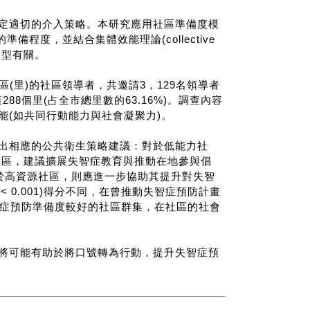
定適切的介入策略。本研究應用社區準備度模
防的準備程度，並結合集體效能理論(collective
度類型有關。
區(里)的社區領導者，共邀請3，129名領導者
88個里(占全市總里數的63.16%)。調查內容
(如共同行動能力與社會凝聚力)。
出相應的公共衛生策略建議：對於低能力社
社區，建議擴展失智症教育與推動在地參與倡
於高資源社區，則應進一步協助其提升對失智
 0.001)得分不同，在曾推動失智症預防計畫
區失智症預防準備度較好的社區群集，在社區的社會
將可能有助於將口號轉為行動，提升失智症預