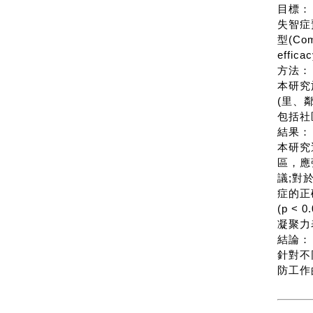
目標：
失智症
型(Co
eff
方法：
本研究
(里、
包括社
結果：
本研究
區，應
議;對
症的正
(p 
凝聚力表
結論：
針對不
防工作