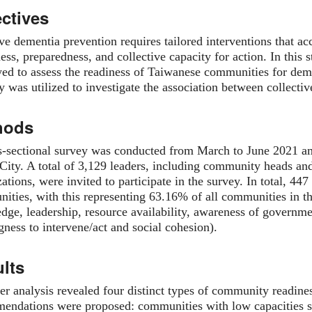
ctives
ive dementia prevention requires tailored interventions that a
ess, preparedness, and collective capacity for action. In thi
ed to assess the readiness of Taiwanese communities for demen
y was utilized to investigate the association between collect
hods
s-sectional survey was conducted from March to June 2021 a
 City. A total of 3,129 leaders, including community heads 
ations, were invited to participate in the survey. In total, 4
ities, with this representing 63.16% of all communities in t
dge, leadership, resource availability, awareness of governme
gness to intervene/act and social cohesion).
lts
ter analysis revealed four distinct types of community readine
endations were proposed: communities with low capacities sh