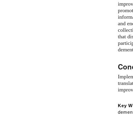
improv
promote
inform
and en
collec
that di
partici
dement
Con
Implem
transla
improv
Key W
dement